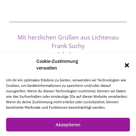
Mit herzlichen Grüßen aus Lichtenau
Frank Suchy
Inhaber
Cookie-Zustimmung
Verlag BUSINESSgestalten
verwalten
Garnsdorfer Hauptstraße 116
DE-09244 Lichtenau
Um dir ein optimales Erlebnis zu bieten, verwenden wir Technologien wie
Cookies, um Geräteinformationen zu speichern und/oder darauf
Tel: +49-(0)37208-88 42-15
zuzugreifen. Wenn du diesen Technologien zustimmst, können wir Daten
E-Mail info@business-gestalten.de
wie das Surfverhalten oder eindeutige IDs auf dieser Website verarbeiten.
Wenn du deine Zustimmung nicht erteilst oder zurückziehst, können
www.franksuchy.com
bestimmte Merkmale und Funktionen beeinträchtigt werden.
Akzeptieren
© 2026 Verlag Business Gestalten