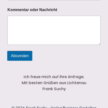
E
Kommentar oder Nachricht
-
M
a
i
l
-
A
d
r
e
Absenden
s
s
e
K
o
Ich freue mich auf Ihre Anfrage.
m
Mit besten Grüßen aus Lichtenau
m
Frank Suchy
e
n
t
a
r
© 2026 Frank Suchy - Verlag Business Gestalten