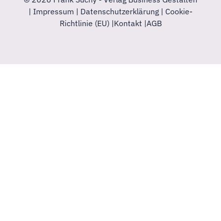
E
|
Impressum
|
Datenschutzerklärung
|
Cookie-
-
Richtlinie (EU)
|
Kontakt
|
AGB
M
a
i
l
-
A
d
r
e
s
s
e