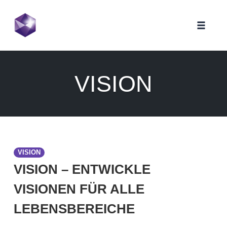
Toggle
naviga
Skip
to
VISION
content
VISION
VISION – ENTWICKLE
VISIONEN FÜR ALLE
LEBENSBEREICHE