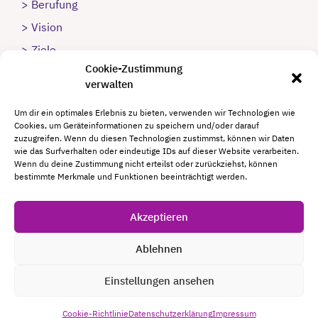
> Berufung
> Vision
> Ziele
Cookie-Zustimmung
> Strategie
verwalten
> automatisierte Systeme
Um dir ein optimales Erlebnis zu bieten, verwenden wir Technologien wie
Cookies, um Geräteinformationen zu speichern und/oder darauf
zuzugreifen. Wenn du diesen Technologien zustimmst, können wir Daten
zurück zur Kategorie Freiheit
wie das Surfverhalten oder eindeutige IDs auf dieser Website verarbeiten.
Wenn du deine Zustimmung nicht erteilst oder zurückziehst, können
bestimmte Merkmale und Funktionen beeinträchtigt werden.
Akzeptieren
© 2026 Frank Suchy - Verlag Business Gestalten
Ablehnen
|
Impressum
|
Datenschutzerklärung
|
Cookie-
Einstellungen ansehen
Richtlinie (EU)
|
Kontakt
|
AGB
Cookie-Richtlinie
Datenschutzerklärung
Impressum