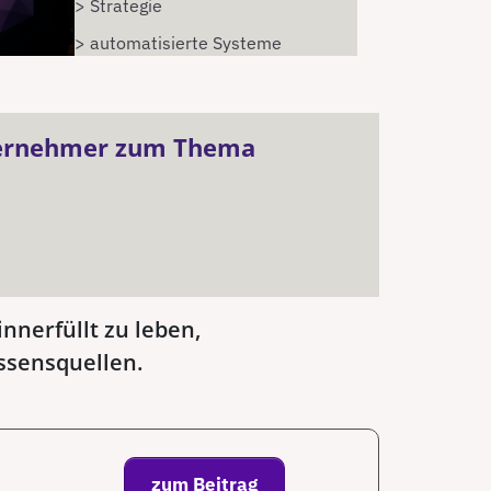
> Strategie
> automatisierte Systeme
nternehmer zum Thema
nnerfüllt zu leben,
issensquellen.
zum Beitrag